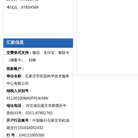
考试点：87834589
汇款信息
交费形式支持：
微信、支付宝、银联卡
（储蓄卡）、转账
收款账户：
单位名称
：石家庄市应急科学技术服务
中心有限公司
纳税人识别号
：
91130100MA0FPUK49N
地址电话
： 河北省石家庄市桥西区中
营街33号，0311-87852762
开户行及账号
：中国银行石家庄市机场
路支行101018052432
行 号
：104121005200