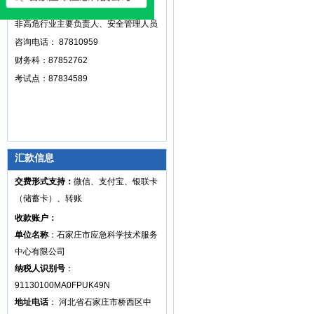
咨询电话：87816160
非高危行业主要负责人、安全管理人员
咨询电话： 87810959
财务科：87852762
考试点：87834589
汇款信息
交费形式支持：
微信、支付宝、银联卡
（储蓄卡）、转账
收款账户：
单位名称
：石家庄市应急科学技术服务
中心有限公司
纳税人识别号
：
91130100MA0FPUK49N
地址电话
： 河北省石家庄市桥西区中